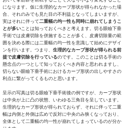
になります。仮に生理的なカーブ形状が得られなかった場
合、それのみでも見た目の不利益となってしまいますが、
実はそれに伴って
二重幅の均一性も同時に崩れてしまうこ
とが多い
ことは知っておくべきと考えます。切る眼瞼下垂
手術では皮膚切除を併施することが多く、皮膚切除量の範
囲を決める際には二重幅の均一性を意識して始めにデザイ
ンを行います。つまり、
生理的なカーブ形状が得られる前
提で皮膚切除を行っている
のです。このことは切る手術の
懸念点の一つとして知っておくべき内容と思われますし、
切らない眼瞼下垂手術におけるカーブ形状の出しやすさの
利点に繋がってくるものと思います。
呈示の写真は切る眼瞼下垂手術後の例ですが、カーブ形状
は中央が上に凸の状態、いわゆる三角目を呈しています。
生理的なカーブ形状が得られておらず、それに伴って二重
幅は内側と外側は広めで反対に中央のみ狭くなっており、
全体として二重幅の均一性が崩れてしまっているのが分か