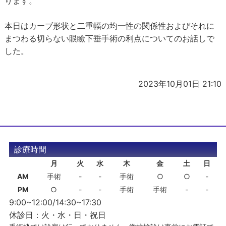
ります。
本日はカーブ形状と二重幅の均一性の関係性およびそれに
まつわる切らない眼瞼下垂手術の利点についてのお話しで
した。
2023年10月01日 21:10
診療時間
月
火
水
木
金
土
日
AM
手術
-
-
手術
○
○
-
PM
○
-
-
手術
手術
-
-
9:00~12:00/14:30~17:30
休診日：火・水・日・祝日