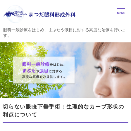
まつだ眼科形成外科｜
眼科一般診療をはじめ、まぶたや涙目に対する高度な治療を行いま
す。
ホーム
診療内容
院長挨拶
眼瞼・涙道の疾患
アクセス
切らない眼瞼下垂手術：生理的なカーブ形状の
利点について