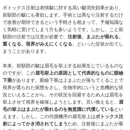
ボトックス注射は表情皺に対する高い皺消失効果があり、
前額部の皺にも著効します。手術とは異なり注射するだけ
で改善が期待できるという手軽さも相まって、予備知識な
く気軽に受けてしまう方も多いようです。しかし、こと前
額部の注射では注意が必要で、
注射後、まぶたが垂れる、
重くなる、視界がみえにくくなる
、といった症状が出てし
まうことがあります。
本来、前額部の皺は眉毛を挙上する結果生じているものな
のですが、この
眉毛挙上の原因として代表的なものに眼瞼
下垂
があります。眼瞼下垂は上まぶたが落ちてくることで
視界が遮られた状態をさし、生物学的にいうと危機的な状
況といえることから、その状況を回避するため人は眉毛を
挙上させて視界を確保しようとします。言い換えると、
眉
毛の挙上はまぶたが垂れるのを無意識に代償している
とい
えます。しかし、この代償機序の眉毛挙上は
ボトックス注
射によってかき消されてしまう
ため、注射後にまぶたが垂