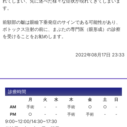
れてしまい、先に述べた様々な症状が現れてきてしまいま
す。
前額部の皺は眼瞼下垂発症のサインである可能性があり、
ボトックス注射の前に、まぶたの専門医（眼形成）の診察
を受けることをお勧めします。
2022年08月17日 23:33
診療時間
月
火
水
木
金
土
日
AM
手術
-
-
手術
○
○
-
PM
○
-
-
手術
手術
-
-
9:00~12:00/14:30~17:30