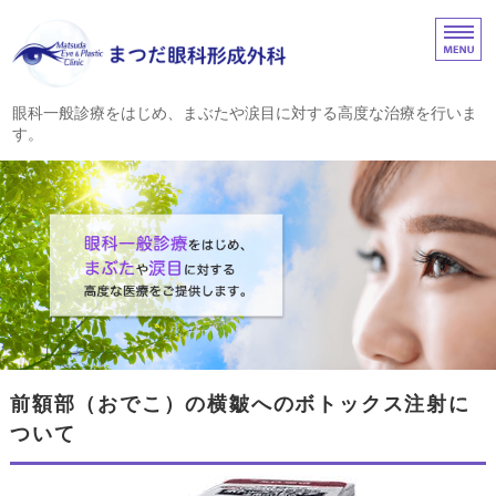
まつだ眼科形成外科｜
眼科一般診療をはじめ、まぶたや涙目に対する高度な治療を行いま
す。
ホーム
診療内容
院長挨拶
眼瞼・涙道の疾患
アクセス
前額部（おでこ）の横皺へのボトックス注射に
ついて